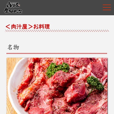
togg
navi
＜肉汁屋＞お料理
名物