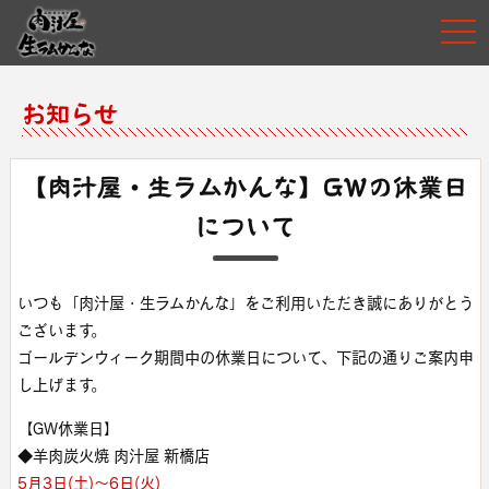
togg
navi
お知らせ
【肉汁屋・生ラムかんな】GWの休業日
について
いつも「肉汁屋・生ラムかんな」をご利用いただき誠にありがとう
ございます。
ゴールデンウィーク期間中の休業日について、下記の通りご案内申
し上げます。
【GW休業日】
◆羊肉炭火焼 肉汁屋 新橋店
5月3日(土)〜6日(火)